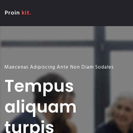
Proin
kit.
Maecenas Adipiscing Ante Non Diam Sodales
Tempus
aliquam
turpis